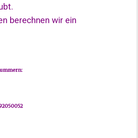
ubt.
en berechnen wir ein
nnummern:
/92050052